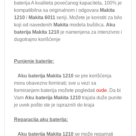
baterija A kvaliteta povećanog kapaciteta, 100% je
kompatibilna sa originalnom i odgovara
Makita
1210
i
Makita 6011
seriji. Možete je koristiti za bilo
koji od navedenih
Makita
modela bušilica.
Aku
baterija Makita 1210
je namenjena za intenzivno i
dugotrajno korišćenje
Punjenje baterije:
Aku baterija Makita 1210
se pre korišćenja
mora obavezno formirati; sve u vezi sa
formiranjem baterija možete pogledati
ovde
. Da bi
Vam
Aku baterija Makita 1210
trajala duže punite
je uvek pošto ste je ispraznili do kraja
Reparacija aku baterija:
Aku baterija Makita 1210
se može reparirati