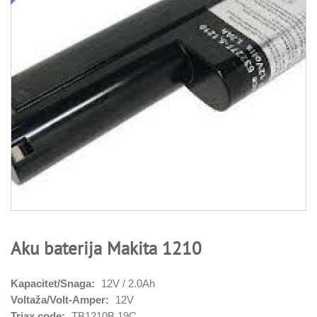
Aku baterija Makita 1210
Kapacitet/Snaga:
12V / 2.0Ah
Voltaža/Volt-Amper:
12V
Triax code:
TB1210B.19C