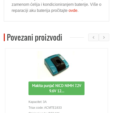
zamenom ćelija i kondicioniranjem baterije. Više o
reparaciji aku baterija pročitajte
ovde
.
Povezani proizvodi
Makita punjač NiCD NiMH 7.2V
9.6V 12...
Kapacitet: 3A
Triax code: ACMTE1833