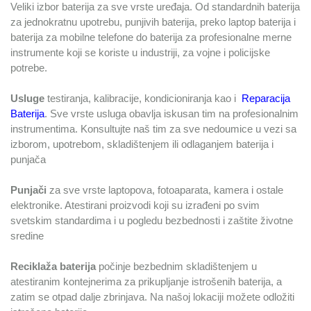
Veliki izbor baterija za sve vrste uređaja. Od standardnih baterija
za jednokratnu upotrebu, punjivih baterija, preko laptop baterija i
baterija za mobilne telefone do baterija za profesionalne merne
instrumente koji se koriste u industriji, za vojne i policijske
potrebe.
Usluge
testiranja, kalibracije, kondicioniranja kao i
Reparacija
Baterija
. Sve vrste usluga obavlja iskusan tim na profesionalnim
instrumentima. Konsultujte naš tim za sve nedoumice u vezi sa
izborom, upotrebom, skladištenjem ili odlaganjem baterija i
punjača
Punjači
za sve vrste laptopova, fotoaparata, kamera i ostale
elektronike. Atestirani proizvodi koji su izrađeni po svim
svetskim standardima i u pogledu bezbednosti i zaštite životne
sredine
Reciklaža baterija
počinje bezbednim skladištenjem u
atestiranim kontejnerima za prikupljanje istrošenih baterija, a
zatim se otpad dalje zbrinjava. Na našoj lokaciji možete odložiti