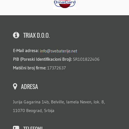
TRIAX D.O.O.
E-Mail adresa:
PIB (Poreski Identifikacioni Broj):
SR101822406
Matični broj firme:
17372637
ADRESA
Jurija Gagarina 14b, Belville, lamela Neven, lok. 8,
11070 Beograd, Srbija