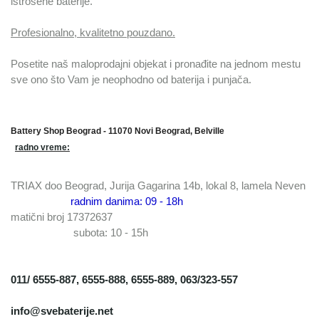
istrošene baterije.
Profesionalno, kvalitetno pouzdano.
Posetite naš maloprodajni objekat i pronađite na jednom mestu
sve ono što Vam je neophodno od baterija i punjača.
Battery Shop Beograd - 11070 Novi Beograd, Belville
radno vreme:
TRIAX doo Beograd, Jurija Gagarina 14b, lokal 8, lamela Neven
radnim danima: 09 - 18h
matični broj 17372637
subota: 10 - 15h
011/ 6555-887, 6555-888, 6555-889, 063/323-557
info@svebaterije.net