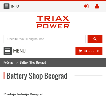
INFO
prijavite
kr
MENU
Ukupno: 0
Početna
Battery Shop Beograd
Battery Shop Beograd
Prodaja baterija Beograd