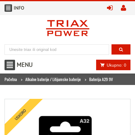
INFO
prijavite
kr
MENU
Ukupno: 0
Početna
Alkalne baterije / Litijumske baterije
Baterija A29 9V
USKORO