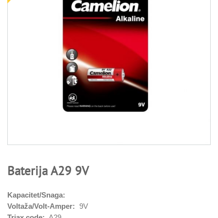
Baterija A29 9V
Kapacitet/Snaga:
Voltaža/Volt-Amper:
9V
Triax code:
A29