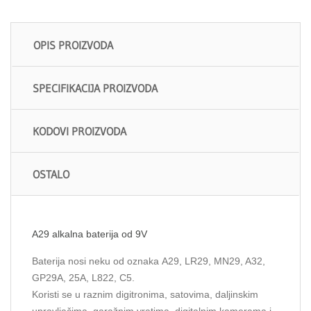
OPIS PROIZVODA
SPECIFIKACIJA PROIZVODA
KODOVI PROIZVODA
OSTALO
A29 alkalna baterija od 9V
Baterija nosi neku od oznaka A29, LR29, MN29, A32,
GP29A, 25A, L822, C5.
Koristi se u raznim digitronima, satovima, daljinskim
upravljačima, garažnim vratima, digitalnim kamerama i