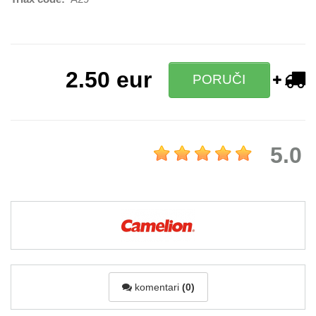
2.50
eur
PORUČI
5.0
komentari
(0)