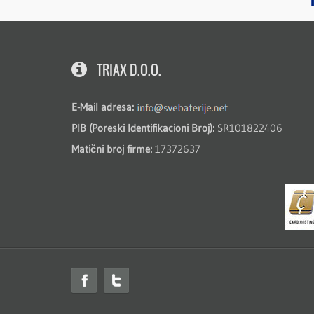
TRIAX D.O.O.
E-Mail adresa:
PIB (Poreski Identifikacioni Broj):
SR101822406
Matični broj firme:
17372637