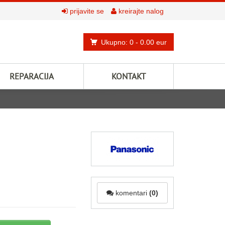
prijavite se
kreirajte nalog
Ukupno: 0
- 0.00 eur
REPARACIJA
KONTAKT
komentari
(0)