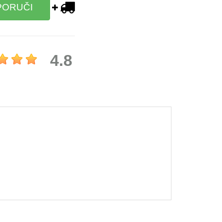
PORUČI
4.8