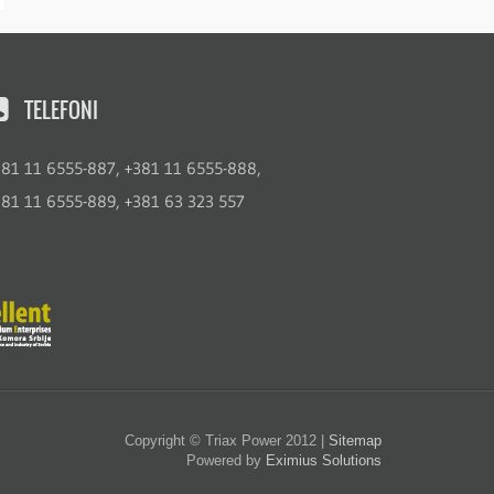
TELEFONI
381 11 6555-887, +381 11 6555-888,
381 11 6555-889, +381 63 323 557
Copyright ©
Triax Power
2012 |
Sitemap
Powered by
Eximius Solutions