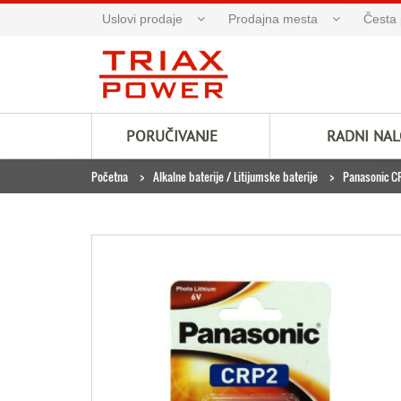
Uslovi prodaje
Prodajna mesta
Česta 
PORUČIVANJE
RADNI NA
Početna
Alkalne baterije / Litijumske baterije
Panasonic CR