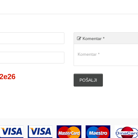
Komentar *
2e26