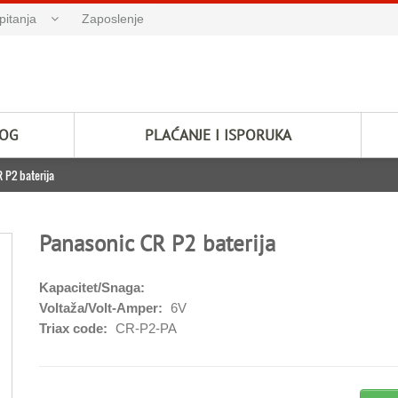
pitanja
Zaposlenje
LOG
PLAĆANJE I ISPORUKA
 P2 baterija
Panasonic CR P2 baterija
Kapacitet/Snaga:
Voltaža/Volt-Amper:
6V
Triax code:
CR-P2-PA