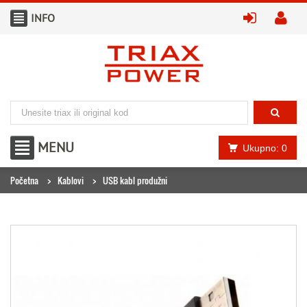
INFO
prijavite
kr
MENU
Ukupno: 0
Početna
Kablovi
USB kabl produžni