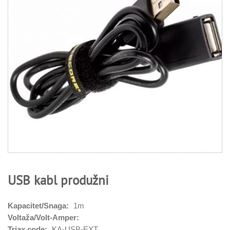
USB kabl produžni
Kapacitet/Snaga:
1m
Voltaža/Volt-Amper:
Triax code:
KA-USB-EXT