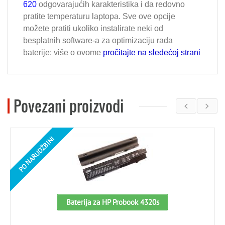
620
odgovarajućih karakteristika i da redovno
pratite temperaturu laptopa. Sve ove opcije
možete pratiti ukoliko instalirate neki od
besplatnih software-a za optimizaciju rada
baterije: više o ovome
pročitajte na sledećoj strani
Povezani proizvodi
PO NARUDŽBINI
Baterija za HP Probook 4320s