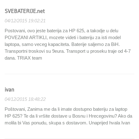
SVEBATERIJE.net
04/12/2015 19:02:21
Postovani, ovo jeste baterija za HP 625, a takodje u delu
POVEZANI ARTIKLI, mozete videti i bateriju za isti model
laptopa, samo veceg kapaciteta. Baterije saljemo za BiH.
Transportni troskovi su 9eura. Transport u proseku traje od 4-7
dana. TRIAX team
ivan
04/12/2015 18:48:22
Poštovani, Zanima me da li imate dostupno bateriju za laptop
HP 625? Te da li vršite dostave u Bosnu i Hrecegovinu? Ako da
molila bi Vas ponudu, skupa s dostavom. Unaprijed hvala Ivan