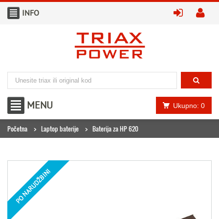
INFO
prijavite
kr
MENU
Ukupno: 0
Početna
Laptop baterije
Baterija za HP 620
PO NARUDŽBINI