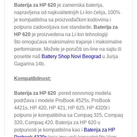
Baterija za HP 620
je zamenska baterija,
napravljena od najkvalitetnijih Li-Ion ćelija, 100%
je kompatibilna sa proizvođačkim kodovima i
potpuno zadovoljava sve standarde.
Baterija za
HP 620
je proizvedena na Li-Ion tehnologiji
što
omogućava maksimalno trajanje i maksimalne
performanse. Možete je poručiti on-line na sajtu ili
posetite naš
Battery Shop Novi Beograd
u Jurija
Gagarina 14b.
Kompatibilnost:
Baterija za HP 620
pored osnovnog modela
podržava i modele
ProBook 4525s,
ProBook
4421s, HP 420, HP 421, HP 625, HP 4320t
i
potpuno je kompatibilna sa
Compaq 325, Compaq
320, Compaq 420. Baterija za HP 620 u
potpunosti je kompatibilna kao i
Baterija za HP