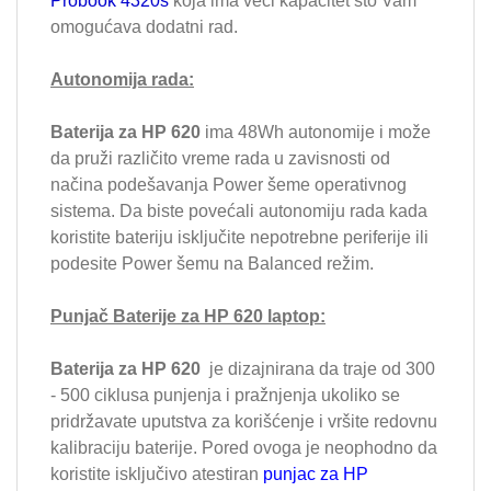
Probook 4320s
koja ima veći kapacitet što Vam
omogućava dodatni rad.
Autonomija rada:
Baterija za HP 620
ima 48Wh autonomije i može
da pruži različito vreme rada u zavisnosti od
načina podešavanja Power šeme operativnog
sistema. Da biste povećali autonomiju rada kada
koristite bateriju isključite nepotrebne periferije ili
podesite Power šemu na Balanced režim.
Punjač Baterije za HP 620 laptop:
Baterija za HP 620
je dizajnirana da traje od 300
- 500 ciklusa punjenja i pražnjenja ukoliko se
pridržavate uputstva za korišćenje i vršite redovnu
kalibraciju baterije. Pored ovoga je neophodno da
koristite isključivo atestiran
punjac za HP