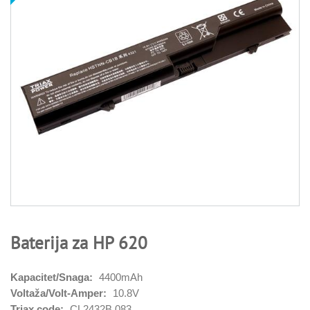
Baterija za HP 620
Kapacitet/Snaga:
4400mAh
Voltaža/Volt-Amper:
10.8V
Triax code:
CL2432B.083