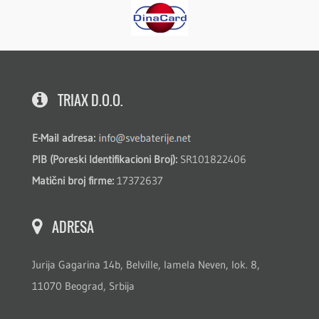
TRIAX D.O.O.
E-Mail adresa:
PIB (Poreski Identifikacioni Broj):
SR101822406
Matični broj firme:
17372637
ADRESA
Jurija Gagarina 14b, Belville, lamela Neven, lok. 8,
11070 Beograd, Srbija