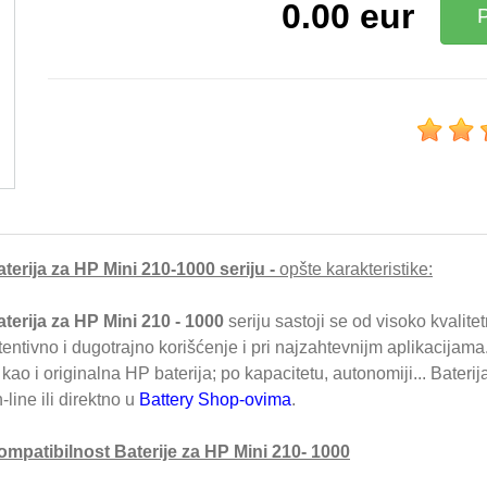
0.00
eur
terija za HP Mini 210-1000 seriju -
opšte karakteristike:
terija za HP Mini 210 - 1000
seriju sastoji se od visoko kvalitet
tentivno i dugotrajno korišćenje i pri najzahtevnijm aplikacija
 kao i originalna HP baterija; po kapacitetu, autonomiji... Bater
-line ili direktno u
Battery Shop-ovima
.
ompatibilnost Baterije za HP Mini 210- 1000