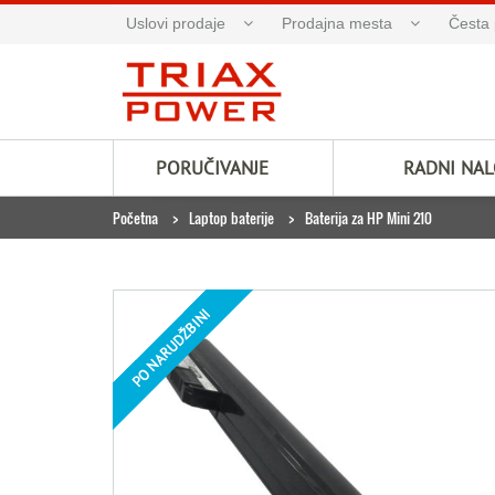
Uslovi prodaje
Prodajna mesta
Česta 
PORUČIVANJE
RADNI NA
Početna
Laptop baterije
Baterija za HP Mini 210
PO NARUDŽBINI