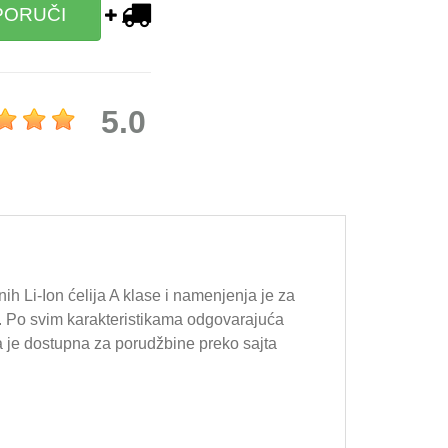
PORUČI
5.0
nih Li-Ion ćelija A klase i namenjenja je za
ma. Po svim karakteristikama odgovarajuća
ija je dostupna za porudžbine preko sajta