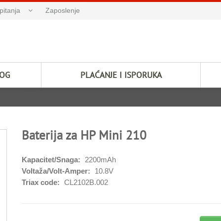
pitanja
Zaposlenje
LOG
PLAĆANJE I ISPORUKA
Baterija za HP Mini 210
Kapacitet/Snaga:
2200mAh
Voltaža/Volt-Amper:
10.8V
Triax code:
CL2102B.002