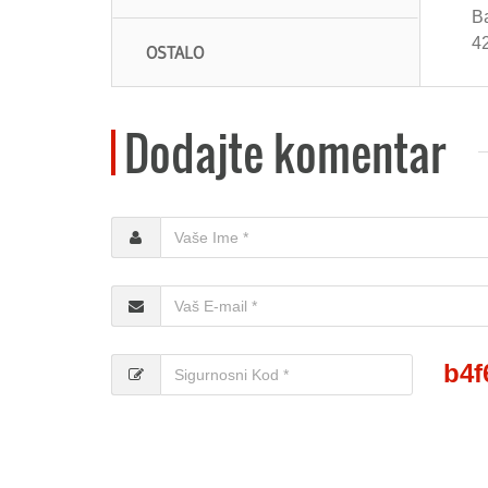
Ba
4
OSTALO
Dodajte komentar
b4f