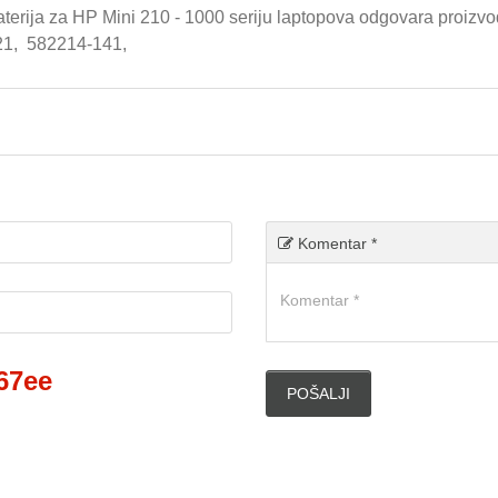
terija za HP Mini 210 - 1000 seriju laptopova odgovara proiz
21,
582214-141,
Komentar *
67ee