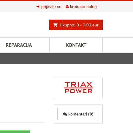
prijavite se
kreirajte nalog
Ukupno: 0
- 0.00 eur
REPARACIJA
KONTAKT
komentari
(0)