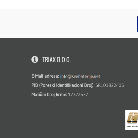
TRIAX D.O.O.
E-Mail adresa:
PIB (Poreski Identifikacioni Broj):
SR101822406
Matični broj firme:
17372637