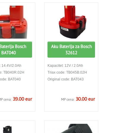
Baterija Bosch
Aku Baterija za Bosch
BAT040
32612
: 14.4V/2.0Ah
Kapacitet: 12V / 2.0Ah
de: TB040R.02H
Triax code: TB045B.02H
 code: BAT040
Original code: BAT043
39.00 eur
30.00 eur
P cena:
MP cena: