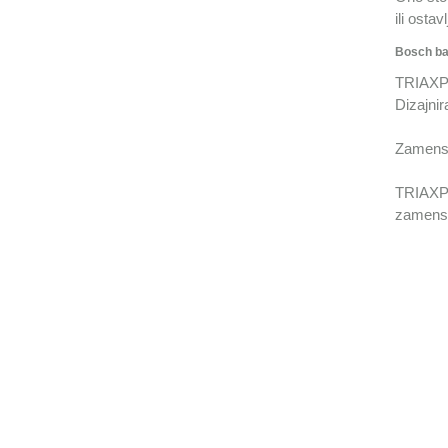
ili osta
Bosch bat
TRIAXPO
Dizajnir
Zamenske
TRIAXPO
zamenske