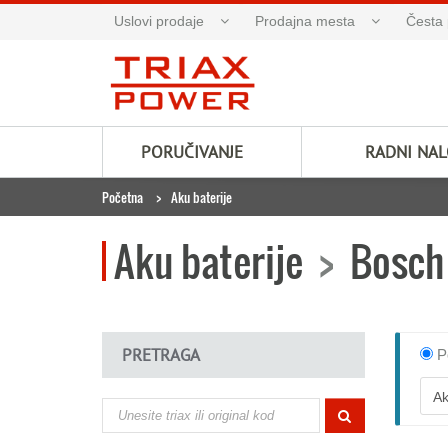
Uslovi prodaje
Prodajna mesta
Česta 
PORUČIVANJE
RADNI NA
Početna
Aku baterije
Aku baterije
>
Bosch 
PRETRAGA
P
Ak