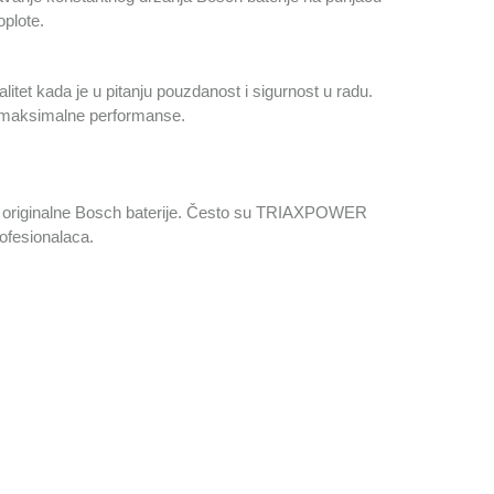
oplote.
et kada je u pitanju pouzdanost i sigurnost u radu.
ta maksimalne performanse.
go originalne Bosch baterije. Često su TRIAXPOWER
profesionalaca.