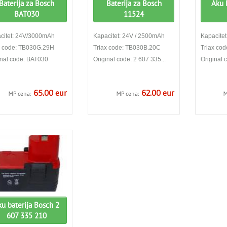
Baterija za Bosch
Baterija za Bosch
Aku 
BAT030
11524
citet: 24V/3000mAh
Kapacitet: 24V / 2500mAh
Kapacitet
x code: TB030G.29H
Triax code: TB030B.20C
Triax co
inal code: BAT030
Original code: 2 607 335...
Original
65.00 eur
62.00 eur
MP cena:
MP cena:
M
ku baterija Bosch 2
607 335 210