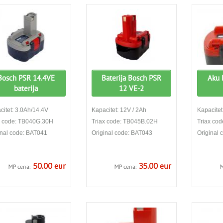
Bosch PSR 14.4VE
Baterija Bosch PSR
Aku 
baterija
12 VE-2
citet: 3.0Ah/14.4V
Kapacitet: 12V / 2Ah
Kapacitet
x code: TB040G.30H
Triax code: TB045B.02H
Triax co
inal code: BAT041
Original code: BAT043
Original
50.00 eur
35.00 eur
MP cena:
MP cena:
M