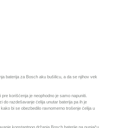
ja baterija za Bosch aku bušilicu, a da se njihov vek
 pre korišćenja je neophodno je samo napuniti.
 do razdešavanje ćelija unutar baterija pa ih je
 kako bi se obezbedilo ravnomerno trošenje ćelija u
egavanje konstantnog držanja Bosch baterije na punjaču