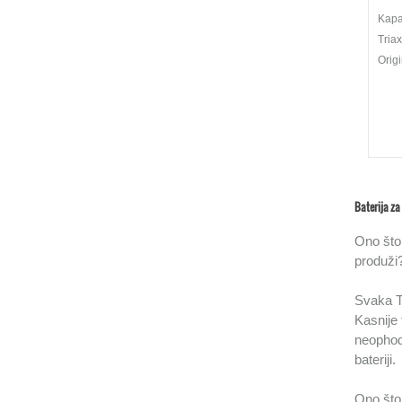
Kapac
Tria
Origi
Baterija za
Ono što 
produži
Svaka T
Kasnije 
neophodn
bateriji.
Ono što 