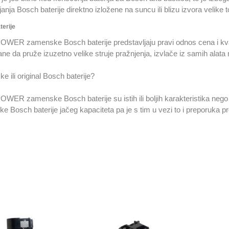
vljanja Bosch baterije direktno izložene na suncu ili blizu izvora velike t
erije
WER zamenske Bosch baterije predstavljaju pravi odnos cena i kvalit
ane da pruže izuzetno velike struje pražnjenja, izvlače iz samih ala
 ili original Bosch baterije?
WER zamenske Bosch baterije su istih ili boljih karakteristika ne
 Bosch baterije jačeg kapaciteta pa je s tim u vezi to i preporuka 