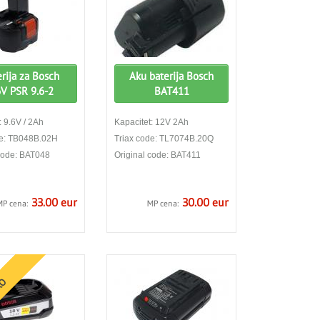
rija za Bosch
Aku baterija Bosch
6V PSR 9.6-2
BAT411
: 9.6V / 2Ah
Kapacitet: 12V 2Ah
de: TB048B.02H
Triax code: TL7074B.20Q
 code: BAT048
Original code: BAT411
33.00 eur
30.00 eur
MP cena:
MP cena:
RO