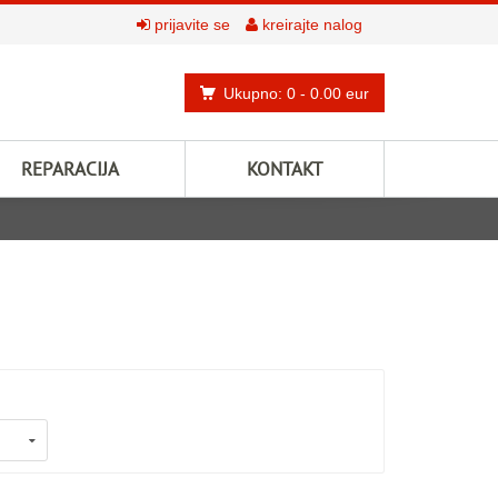
prijavite se
kreirajte nalog
Ukupno: 0
- 0.00 eur
REPARACIJA
KONTAKT