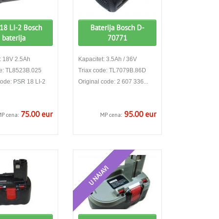
18 LI-2 Bosch
Baterija Bosch D-
baterija
70771
: 18V 2.5Ah
Kapacitet: 3.5Ah / 36V
de: TL8523B.025
Triax code: TL7079B.86D
code: PSR 18 LI-2
Original code: 2 607 336...
75.00 eur
95.00 eur
P cena:
MP cena:
U NAJAVI