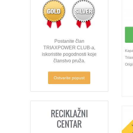
Postanite član
TRIAXPOWER CLUB-a,
Kapac
iskoristite pogodnosti koje
Tria
članstvo pruža.
Orig
Ostvarite popust
RECIKLAŽNI
U
CENTAR