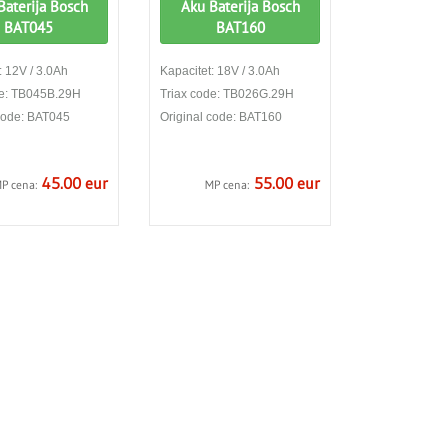
Baterija Bosch
Aku Baterija Bosch
BAT045
BAT160
: 12V / 3.0Ah
Kapacitet: 18V / 3.0Ah
de: TB045B.29H
Triax code: TB026G.29H
 code: BAT045
Original code: BAT160
45.00 eur
55.00 eur
P cena:
MP cena: