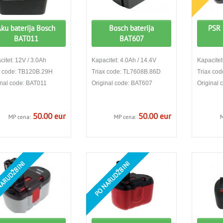
ku baterija Bosch
Bosch baterija
PSR 
BAT011
BAT607
itet: 12V / 3.0Ah
Kapacitet: 4.0Ah / 14.4V
Kapacitet
x code: TB120B.29H
Triax code: TL7608B.86D
Triax co
inal code: BAT011
Original code: BAT607
Original 
50.00 eur
50.00 eur
MP cena:
MP cena:
M
ARUDŽBINI
PO NARUDŽBINI