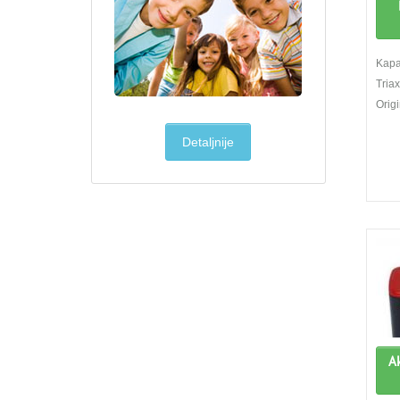
Kapa
Tria
Orig
Detaljnije
A