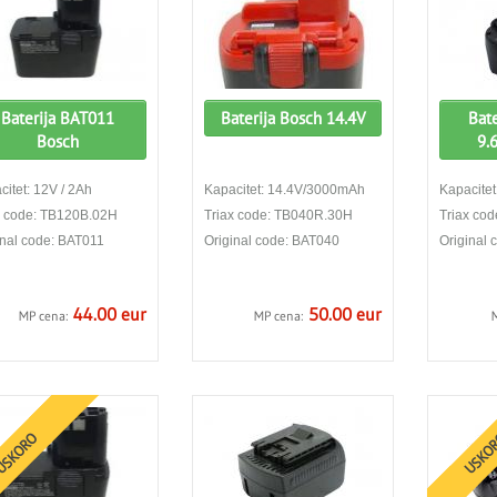
Baterija BAT011
Baterija Bosch 14.4V
Bate
Bosch
9.
itet: 12V / 2Ah
Kapacitet: 14.4V/3000mAh
Kapacitet
x code: TB120B.02H
Triax code: TB040R.30H
Triax co
inal code: BAT011
Original code: BAT040
Original
44.00 eur
50.00 eur
MP cena:
MP cena:
SKORO
USKO