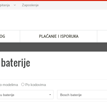
pitanja
Zaposlenje
LOG
PLAĆANJE I ISPORUKA
baterije
o modelima
Po kodovima
u baterije
Bosch baterije