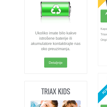
A
Kapac
Ukoliko imate bilo kakve
Tria
istrošene baterije ili
Orig
akumulatore kontaktirajte nas
oko preuzimanja.
Detaljnije
PO N
TRIAX KIDS