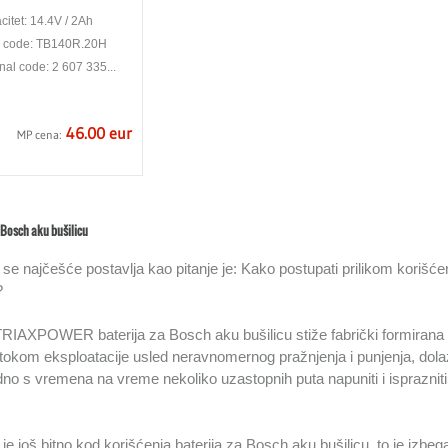
itet: 14.4V / 2Ah
x code: TB140R.20H
nal code: 2 607 335...
46.00 eur
MP cena:
 Bosch aku bušilicu
se najčešće postavlja kao pitanje je: Kako postupati prilikom korišćen
?
RIAXPOWER baterija za Bosch aku bušilicu stiže fabrički formirana i
tokom eksploatacije usled neravnomernog pražnjenja i punjenja, dolazi
o s vremena na vreme nekoliko uzastopnih puta napuniti i isprazniti
je još bitno kod korišćenja baterija za Bosch aku bušilicu, to je izb